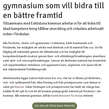
gymnasium som vill bidra till
en bättre framtid
Tillsammans med Eskilstuna kommun arbetar vi för att bidra till
ökad kompetens kring hållbar utveckling och cirkulära arbetssätt
redan i förskolan.
Alla förskolor, skolor och gymnasium i Eskilstuna, både kommunala och
fristående, har möjlighet att arbeta med återbruk och få material från oss. De får
tillgång till materialet genom vår Idéverkstad och har möjlighet till
kompetenshöjande insatser genom Barn- och utbildningsförvaltningens utvecklare
samt vård- och omsorgsförvaltningen. Genom att återbruka material kan kreativitet
och experimentlust stimuleras och uppmuntra barn, ungdomar och vuxna till ett
mer miljömedvetet förhållningssätt.
Idéverkstaden ligger bakom kulisserna hos oss. Här tar vi tillvara på återbruks-,
rest- och spillmaterial från olika företag och från privatpersoner​ som lämnar in
saker på
Returen
. Saker företagen och privatpersoner har tänkt att slänga kan
istället få ett nytt liv och bli ett kreativt pedagogiskt material på förskolor i vår
kommun. Allt material granskas utifrån
kemikaliesmart förskola​
s kriterier.
Läs mer på CirkuLärans hemsida