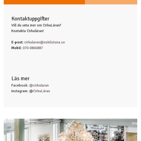
Kontaktuppgifter
Vill du veta mer om CirkuLäran?
Kontakta Cirkuläran!
E-post:
cirkularan@eskilstuna.se
Mobil:
070-0866887
Läs mer
Facebook:
@cirkularan
Instagram: @
CirkuLäran