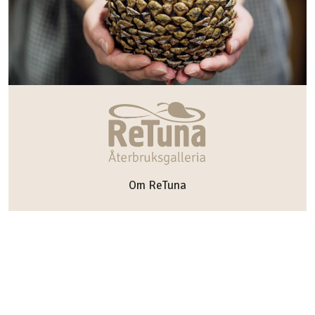
Om ReTuna
Hitta hit
Öppettider
Studiebesök