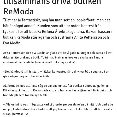
tillsammans driva butiken
ReModa
”Det här är fantastiskt, nog har man sett en loppis förut, men det
här är något annat”. Kunden som uttalar orden har rest från
Lycksele för att besöka ReTuna Återbruksgalleria. Bakom kassan i
butiken ReModa står ägarna och systrarna Anita Pettersson och
Eva Medin.
Anita Pettersson och Eva Medin är glada att de vågade ta steget och satsa på att
driva en återbrukande butik. ”Vårt mål är att man hos oss ska kunna handla
återbrukat men ändå ha känsla av att det är nya saker”.
- Det kändes rätt från start, vi älskar konceptet här och vi var båda sugna på att
göra någonting nytt, berättar Anita.
Allt började med att Anita såg en annons om att fler butiker söktes till gallerian.
Därefter gick det fort. De sa båda upp sig från sina fasta tjänster i Strängnäs och
började planera för sin nya butik.
– Alla omkring oss ifrågasatte vad vi gjorde, personalchefen på mitt jobb undrade
om jag hade förlorat förståndet – att jag lämnade ett chefsjobb för att börja sälja
skräp, berättar Eva.