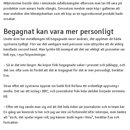
Miljövinsten består dels i minskade avfallsmängder eftersom man tar till vara på
produkter som annars hade slängts. Dessutom innebär varje köp i gallerian att
man undviker den klimatpåverkan som ett köp av en nyproducerad produkt hade
orsakat.
Begagnat kan vara mer personligt
Under åren har inställningen till begagnade varor ändrats, det upplever de båda
systrarna tydligt. Förr var det vanligare med personer som uttryckte att de aldrig
handlade second hand. Man tyckte till exempel att det var viktigt att presenter var
helt nya, i nya förpackningar.
– Så är det inte längre. Nu köper folk begagnade saker i present och julklapp, och
det ses ofta som en fördel att det är begagnat för det är mer personligt, berättar
Eva.
Strax efter att systrarna öppnat sin butik fick ReTuna ett ordentligt uppsving i
media. Det var ett inslag i BBC, och journalister från hela världen började strömma
till.
– Efter ett tag vande man sig vid att det hela tiden var journalister och tv-team här.
En gång var kinesisk tv här och jag var inte så förberedd inför intervjun, men tänkte
att ”äsch, det spelar ingen roll, jag känner ändå ingen i Kina”, berättar Eva och
fortsätter: