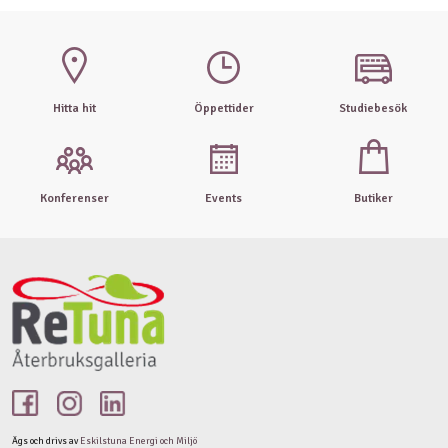
Hitta hit
Öppettider
Studiebesök
Konferenser
Events
Butiker
Ägs och drivs av
Eskilstuna Energi och Miljö