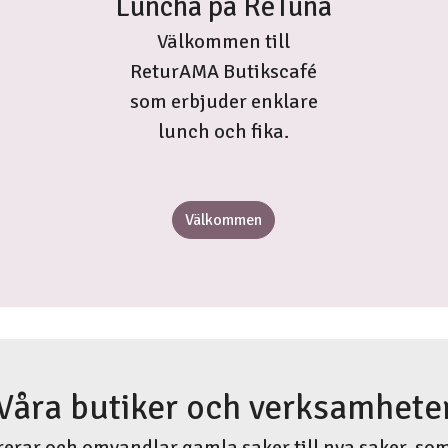
Luncha på ReTuna
Välkommen till
ReturAMA Butikscafé
som erbjuder enklare
lunch och fika.
Välkommen
Våra butiker och verksamhete
rerar och omvandlar gamla saker till nya saker, som 