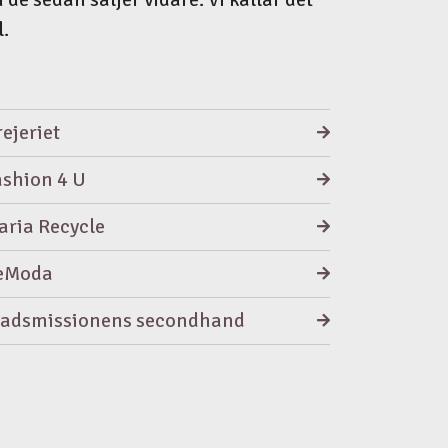
l.
ejeriet
ashion 4 U
aria Recycle
eModa
tadsmissionens secondhand