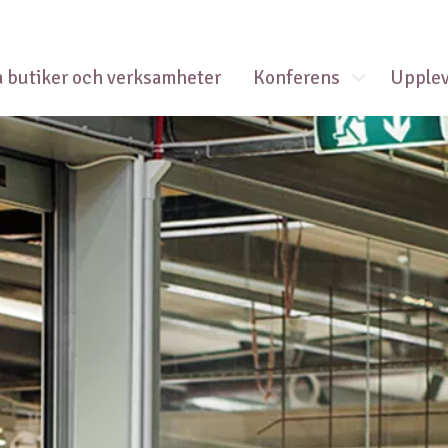
Visa/Göm un
a butiker och verksamheter
Konferens
Upplev