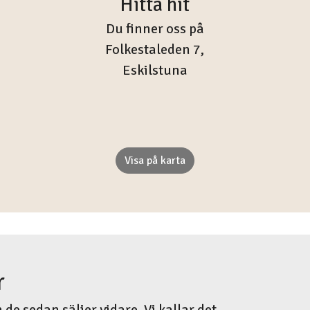
Hitta hit
Du finner oss på
Folkestaleden 7,
Eskilstuna
Visa på karta
r
de sedan säljer vidare. Vi kallar det