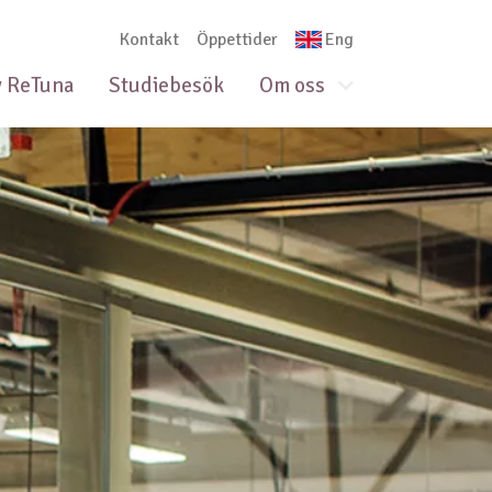
Kontakt
Öppettider
Eng
dermeny
Visa/Göm underme
 ReTuna
Studiebesök
Om oss