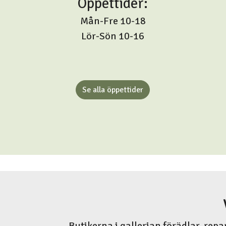
Öppettider:
Mån-Fre 10-18
Lör-Sön 10-16
Se alla öppettider
Butikerna i gallerian förädlar, repa