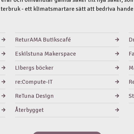
terbruk - ett klimatsmartare sätt att bedriva hande
ReturAMA Butikscafé
Dr
Eskilstuna Makerspace
F
Libergs böcker
M
re:Compute-IT
R
ReTuna Design
S
Återbygget