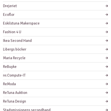
Drejeriet
Ecoflor
Eskilstuna Makerspace
Fashion 4 U
Ikea Second Hand
Libergs böcker
Maria Recycle
ReBuyke
re:Compute-IT
ReModa
ReTuna Auktion
ReTuna Design
Stadsmissionens secondhand