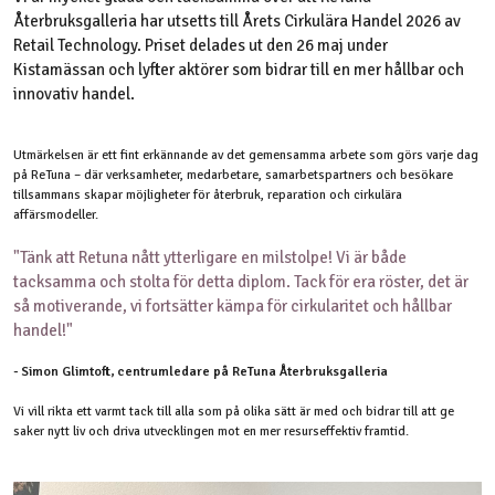
Återbruksgalleria har utsetts till Årets Cirkulära Handel 2026 av
Retail Technology. Priset delades ut den 26 maj under
Kistamässan och lyfter aktörer som bidrar till en mer hållbar och
innovativ handel.
Utmärkelsen är ett fint erkännande av det gemensamma arbete som görs varje dag
på ReTuna – där verksamheter, medarbetare, samarbetspartners och besökare
tillsammans skapar möjligheter för återbruk, reparation och cirkulära
affärsmodeller.
"Tänk att Retuna nått ytterligare en milstolpe! Vi är både
tacksamma och stolta för detta diplom. Tack för era röster, det är
så motiverande, vi fortsätter kämpa för cirkularitet och hållbar
handel!"
- Simon Glimtoft, centrumledare på ReTuna Återbruksgalleria
Vi vill rikta ett varmt tack till alla som på olika sätt är med och bidrar till att ge
saker nytt liv och driva utvecklingen mot en mer resurseffektiv framtid.