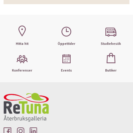
Hitta hit
Öppettider
Studiebesök
Konferenser
Events
Butiker