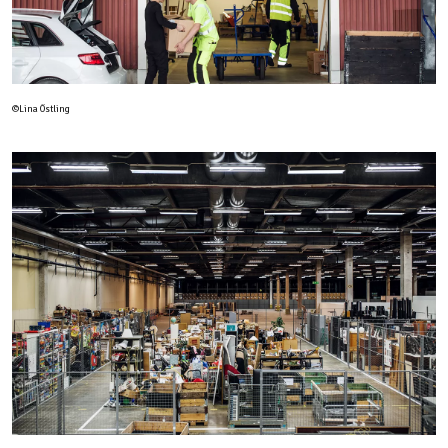
©Lina Östling