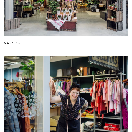
©Lina Östling