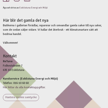
Ägs och drivs av
Eskilstuna Energi och Miljö
Här blir det gamla det nya
Butikerna i gallerian förädlar, reparerar och omvandlar gamla saker till nya saker,
som de sedan säljer vidare. Vi kallar det återbruk - ett klimatsmartare sätt att
bedriva handel.
Välkommen!
Kontakt
ReTuna
Folkestaleden 7
635 10 Eskilstuna
Kundservice (Eskilstuna Energi och Miljö)
Telefon: 016-10 60 60
Här hittar du alla kontaktuppgifter.
Hantera cookie samtycke